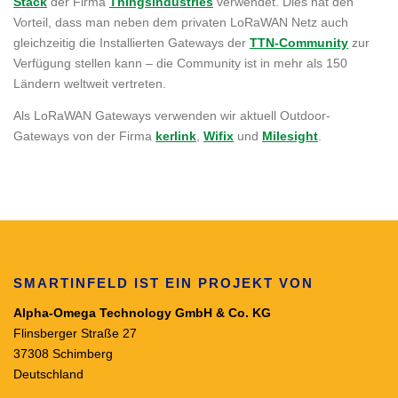
Stack
der Firma
Thingsindustries
verwendet. Dies hat den
Vorteil, dass man neben dem privaten LoRaWAN Netz auch
gleichzeitig die Installierten Gateways der
TTN-Community
zur
Verfügung stellen kann – die Community ist in mehr als 150
Ländern weltweit vertreten.
Als LoRaWAN Gateways verwenden wir aktuell Outdoor-
Gateways von der Firma
kerlink
,
Wifix
und
Milesight
.
SMARTINFELD IST EIN PROJEKT VON
Alpha-Omega Technology GmbH & Co. KG
Flinsberger Straße 27
37308 Schimberg
Deutschland