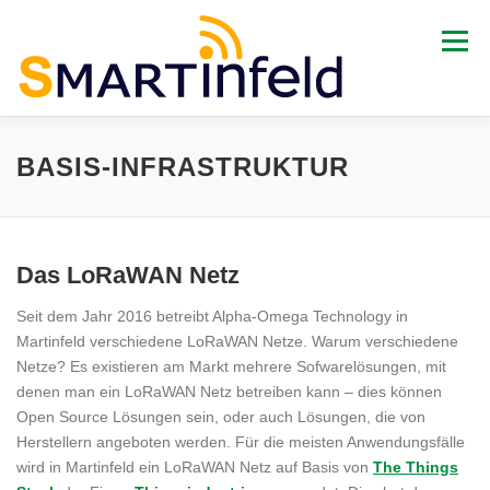
Zum
Inhalt
Menü
springen
BASIS-INFRASTRUKTUR
START
HISTORIE PROJEKT
Das LoRaWAN Netz
DASHBOARDS
IM GESPRÄCH
KONTAKT
Seit dem Jahr 2016 betreibt Alpha-Omega Technology in
Martinfeld verschiedene LoRaWAN Netze. Warum verschiedene
Netze? Es existieren am Markt mehrere Sofwarelösungen, mit
denen man ein LoRaWAN Netz betreiben kann – dies können
Open Source Lösungen sein, oder auch Lösungen, die von
Herstellern angeboten werden. Für die meisten Anwendungsfälle
wird in Martinfeld ein LoRaWAN Netz auf Basis von
The Things