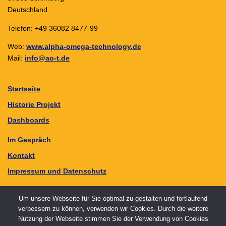
Deutschland
Telefon: +49 36082 8477-99
Web:
www.alpha-omega-technology.de
Mail:
info@ao-t.de
Startseite
Historie Projekt
Dashboards
Im Gespräch
Kontakt
Impressum und Datenschutz
Um unsere Webseite für Sie optimal zu gestalten und fortlaufend
verbessern zu können, verwenden wir Cookies. Durch die weitere
Nutzung der Webseite stimmen Sie der Verwendung von Cookies