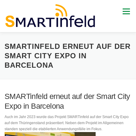
Zum
Inhalt
Menü
springen
SMARTINFELD ERNEUT AUF DER
START
HISTORIE PROJEKT
SMART CITY EXPO IN
BARCELONA
DASHBOARDS
IM GESPRÄCH
KONTAKT
SMARTinfeld erneut auf der Smart City
Expo in Barcelona
Auch im Jahr 2023 wurde das Projekt SMARTinfeld auf der Smart City Expo
auf dem Thüringenstand präsentiert. Neben dem Projekt im Allgemeinen
standen speziell die etablierten Anwendungsfälle im Fokus.